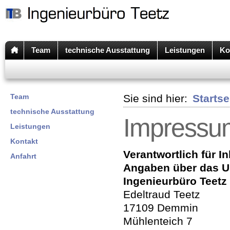
Team
technische Ausstattung
Leistungen
Ko
Team
Sie sind hier:
Startse
technische Ausstattung
Impressu
Leistungen
Kontakt
Verantwortlich für I
Anfahrt
Angaben über das 
Ingenieurbüro Teetz
Edeltraud Teetz
17109 Demmin
Mühlenteich 7